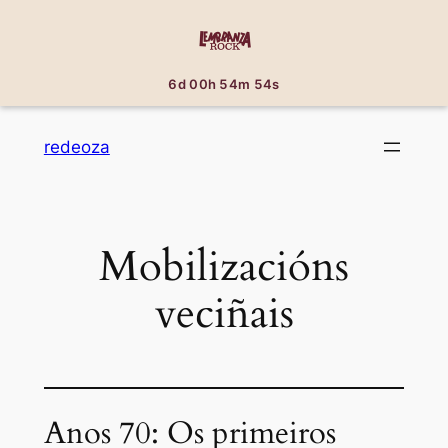
6d 00h 54m 53s
Saltar
redeoza
al
contenido
Mobilizacións
veciñais
Anos 70: Os primeiros