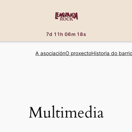
7d 11h 06m 18s
A asociación
O proxecto
Historia do barri
Multimedia