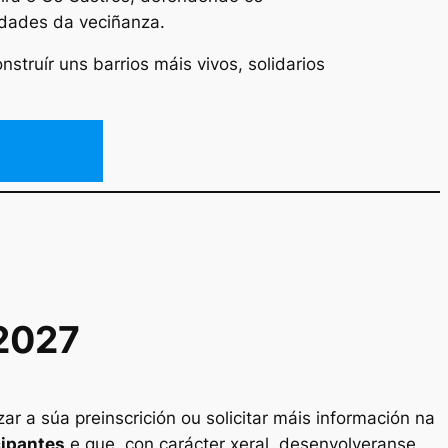
idades da veciñanza.
struír uns barrios máis vivos, solidarios
2027
r a súa preinscrición ou solicitar máis información na
cipantes
e que, con carácter xeral, desenvolveranse