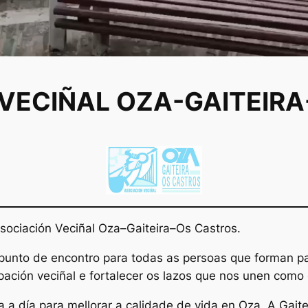
VECIÑAL OZA-GAITEIR
Asociación Veciñal Oza–Gaiteira–Os Castros.
punto de encontro para todas as persoas que forman p
ipación veciñal e fortalecer os lazos que nos unen com
a a día para mellorar a calidade de vida en Oza, A Gait