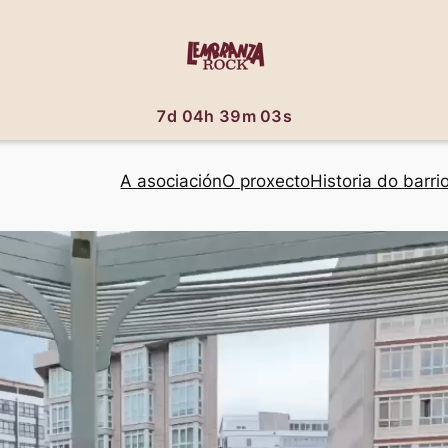
7d 04h 39m 02s
A asociación
O proxecto
Historia do barri