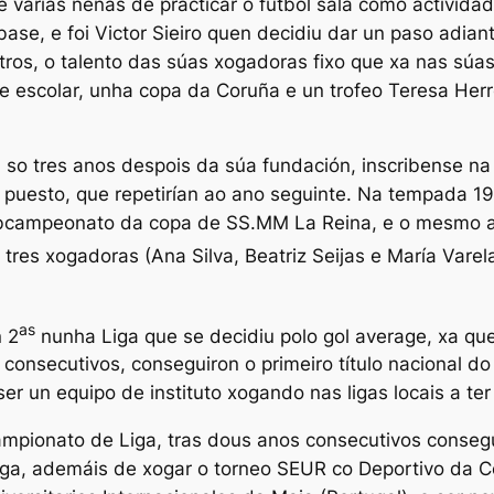
varias nenas de practicar o fútbol sala como actividad
base, e foi Victor Sieiro quen decidiu dar un paso adian
astros, o talento das súas xogadoras fixo que xa nas s
 escolar, unha copa da Coruña e un trofeo Teresa Herr
 so tres anos despois da súa fundación, inscribense na 
 puesto, que repetirían ao ano seguinte. Na tempada 
 subcampeonato da copa de SS.MM La Reina, e o mesmo 
tres xogadoras (Ana Silva, Beatriz Seijas e María Vare
as
 2
nunha Liga que se decidiu polo
gol average
, xa q
onsecutivos, conseguiron o primeiro título nacional d
 un equipo de instituto xogando nas ligas locais a ter u
mpionato de Liga, tras dous anos consecutivos conse
ga, ademáis de xogar o torneo SEUR co Deportivo da C