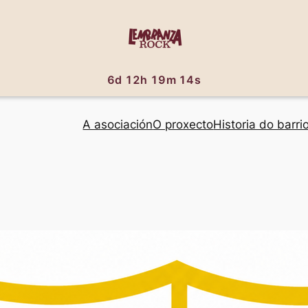
6d 12h 19m 13s
A asociación
O proxecto
Historia do barri