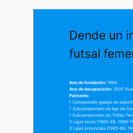
Dende un in
futsal feme
Ano de fundación:
1984
Ano de desaparición:
2005 (fusi
Palmarés:
1 Campeonato galego de deporte
1 Subcampeonato da liga da Co
1 Subcampeonato do Trofeo Ter
3 Ligas locais (1985-86, 1986-1
3 Ligas provinciais (1985-86, 1