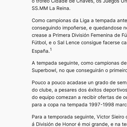
o trofeo Cidade de Chaves, os Juegos Un
SS.MM La Reina.
Como campionas da Liga a tempada anteri
conseguindo impoñerse, e quedandose no
crease a Primera División Femenina de Fú
Fútbol, e o Sal Lence consigue facerse c
1
España.
A tempada seguinte, como campionas de Li
Superbowl, no que conseguirán o primeir
Pouco a pouco acadase un grado de semipr
do clube, a pesares dos éxitos deportivo
do equipo comezan a recibir ofertas de ou
para a copa na tempada 1997-1998 marcará
Para a temporada seguinte, Victor Sieiro 
á División de Honor é moi grande, e na