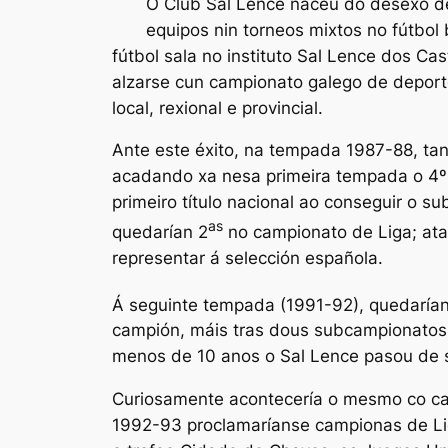
O Club Sal Lence naceu do desexo de 
equipos nin torneos mixtos no fútbol 
fútbol sala no instituto Sal Lence dos C
alzarse cun campionato galego de deporte
local, rexional e provincial.
Ante este éxito, na tempada 1987-88, tan
acadando xa nesa primeira tempada o 4º
primeiro título nacional ao conseguir o
as
quedarían 2
no campionato de Liga; ata 
representar á selección española.
Á seguinte tempada (1991-92), quedarían
campión, máis tras dous subcampionatos c
menos de 10 anos o Sal Lence pasou de ser
Curiosamente acontecería o mesmo co ca
1992-93 proclamaríanse campionas de Li