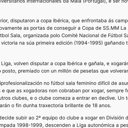
iversitarios Internacionales da Maia (Portugal), e se
or, disputaron a copa Ibérica, que enfrontaba ás camp
vamente as portas de conseguir a Copa de SS.MM La Re
tbol Sala, organizada polo Comité Nacional de Fútbol 
a victoria na súa primeira edición (1994-1995) gañando 
ga, volven disputar a copa Ibérica e gañala, e xogarán
o posto, premiado con un millón de pesetas que volvera
ofesionalización no fútbol sala feminino difícil de a
s e que as xogadoras non cobraban por xogar, sempre fo
tros clubes, e o clube comeza a entrar en declive. Un te
n o fin dunha traxectoria brillante de 18 anos.
decide subir ao 2º equipo do clube a xogar en División d
 tempada 1998-1999, descenden a Liga autonómica a pe