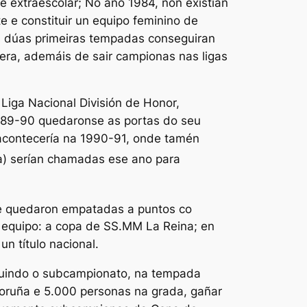
e extraescolar; No ano 1984, non existían
te e constituir un equipo feminino de
úas dúas primeiras tempadas conseguiran
era, ademáis de sair campionas nas ligas
Liga Nacional División de Honor,
1989-90 quedaronse as portas do seu
acontecería na 1990-91, onde tamén
la) serían chamadas ese ano para
ue quedaron empatadas a puntos co
o equipo: a copa de SS.MM La Reina; en
n título nacional.
guindo o subcampionato, na tempada
oruña e 5.000 personas na grada, gañar