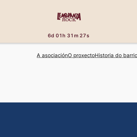
6d 01h 31m 26s
A asociación
O proxecto
Historia do barri