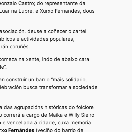
 Gonzalo Castro; do representante da
 Luar na Lubre, e Xurxo Fernandes, dous
asociación, deuse a coñecer o cartel
blicos e actividades populares,
erán coruñés.
 comeza na xente, indo de abaixo cara
e”.
construir un barrio “máis solidario,
celebración busca transformar a sociedade
a das agrupacións históricas do folclore
 correrá a cargo de Maika e Willy Sieiro
ida e vencellada á cidade, cuxa memoria
rxo Fernándes
(veciño do barrio de