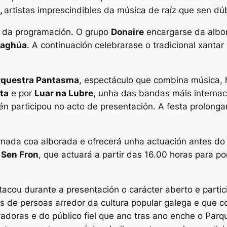
,
artistas imprescindibles da música de raíz que sen dú
a da programación. O grupo
Donaire
encargarse da albo
Maghúa
. A continuación celebrarase o tradicional xanta
rquestra Pantasma
, espectáculo que combina música, 
ta
e por
Luar na Lubre
, unha das bandas máis internac
én participou no acto de presentación. A festa prolon
ornada coa alborada e ofrecerá unha actuación antes do
 Sen Fron
, que actuará a partir das 16.00 horas para p
tacou durante a presentación o carácter aberto e parti
os de persoas arredor da cultura popular galega e que 
oradoras e do público fiel que ano tras ano enche o Par