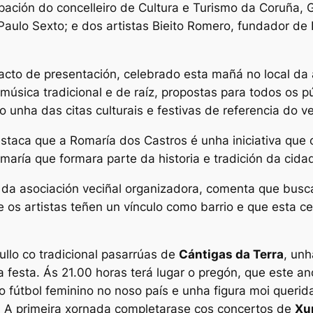
ipación do concelleiro de Cultura e Turismo da Coruña,
 Paulo Sexto; e dos artistas Bieito Romero, fundador de
acto de presentación, celebrado esta mañá no local da 
úsica tradicional e de raíz, propostas para todos os pú
unha das citas culturais e festivas de referencia do v
destaca que a Romaría dos Castros é unha iniciativa que
maría que formara parte da historia e tradición da cidad
da asociación veciñal organizadora, comenta que buscan 
ue os artistas teñen un vínculo como barrio e que esta 
ullo co tradicional pasarrúas de
Cántigas da Terra
, unh
festa. Ás 21.00 horas terá lugar o pregón, que este ano
o do fútbol feminino no noso país e unha figura moi quer
a. A primeira xornada completarase cos concertos de
Xu