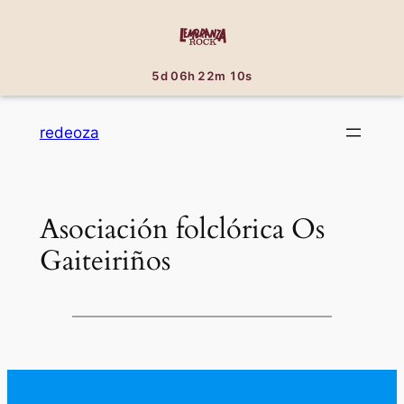
5d 06h 22m 10s
Saltar
redeoza
al
contenido
Asociación folclórica Os
Gaiteiriños